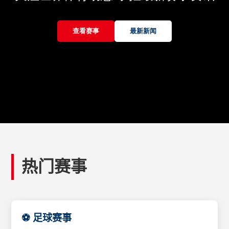
查看赛事
最新新闻
热门赛事
⚽ 足球赛事