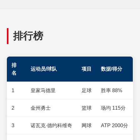
排行榜
排
运动员/球队
项目
数据/得分
名
1
皇家马德里
足球
胜率 88%
2
金州勇士
篮球
场均 115分
3
诺瓦克·德约科维奇
网球
ATP 2000分