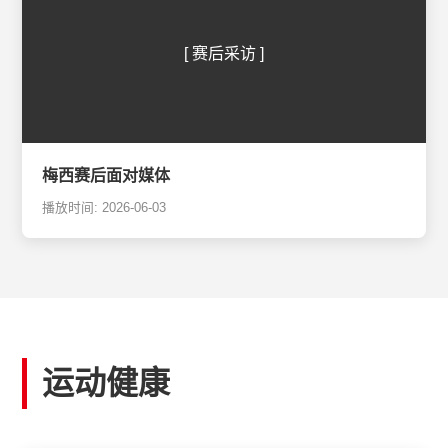
[ 赛后采访 ]
梅西赛后面对媒体
播放时间: 2026-06-03
运动健康