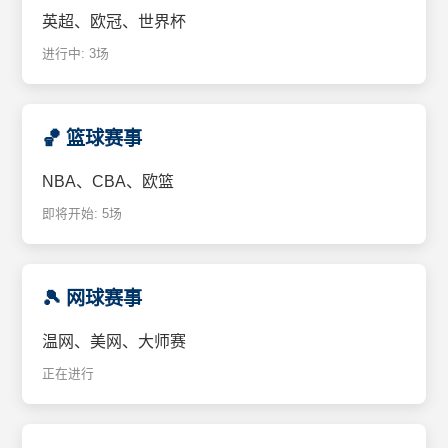
英超、欧冠、世界杯
进行中: 3场
🏀 篮球赛事
NBA、CBA、欧篮
即将开始: 5场
🎾 网球赛事
温网、美网、大师赛
正在进行