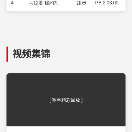
4
马拉塔·穆约扎
跑步
PB 2:03:00
视频集锦
[ 赛事精彩回放 ]