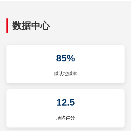
数据中心
85%
球队控球率
12.5
场均得分