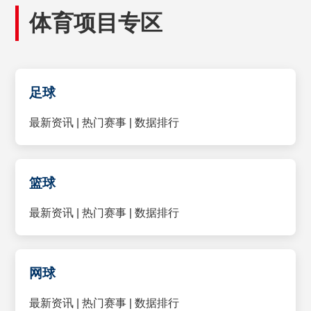
体育项目专区
足球
最新资讯 | 热门赛事 | 数据排行
篮球
最新资讯 | 热门赛事 | 数据排行
网球
最新资讯 | 热门赛事 | 数据排行